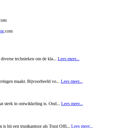
.com
ng
.com
 diverse technieken om de kla...
Lees meer...
deringen maakt. Bijvoorbeeld vo...
Lees meer...
t sterk in ontwikkeling is. Ond...
Lees meer...
s bij een trustkantoor als Trust Offi...
Lees meer...