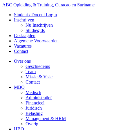
ABC Opleiding & Training, Curacao en Suriname
Student / Docent Login
Inschrijven
Nu Inschrijven
Studiegids
Geslaagden
Algemene Voorwaarden
Vacatures
Contact
Over ons
Geschiedenis
Team
Missie & Visie
Contact
MBO
Medisch
Administratief
Financieel
Juridisch
Belasting
Management & HRM
Overig
HBO